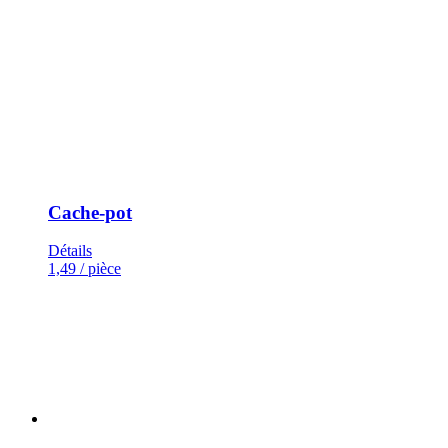
Cache-pot
Détails
1,49
/ pièce