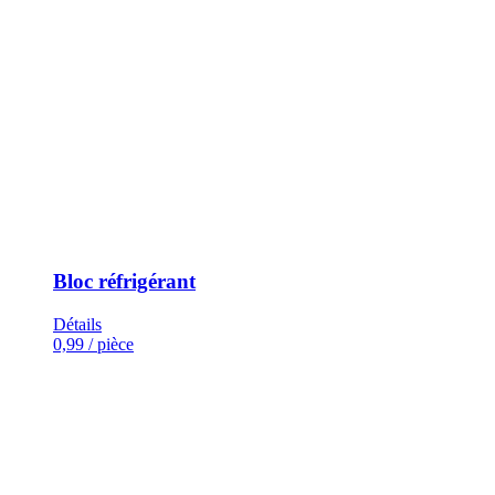
Bloc réfrigérant
Détails
0,99
/ pièce